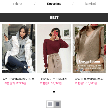
/
/
T-shirts
Sleeveless
kamisol
BEST
알파카울브이넥니트티
박시핏양털레터링기모후
베이직기본핏티셔츠
드티
조합원가
16,900원
조합원가
22,300원
조합원가
10,000원