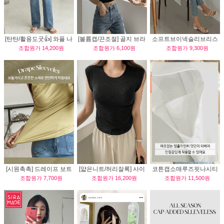
[탄탄/활용도굿👍] 와플 나
[볼륨캡/끈조절] 골지 브라
소프트브이넥슬리브리스
조합원가
14,200원
조합원가
6,100원
조합원가
9,300원
시 티
캡 나시
[시원촉촉] 드레이프 보트
[얇은니트/허리잘록] 사이
코튼캡소매루즈핏나시티
조합원가
7,700원
조합원가
16,200원
조합원가
11,500원
넥 나시티
드 셔링 민소매 니트