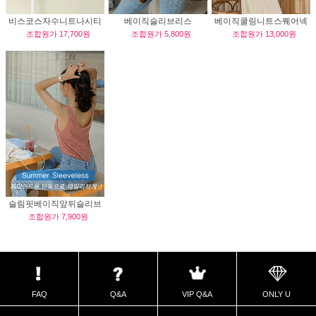
비스코스자수니트나시티
베이직슬리브리스
베이직쿨링니트스퀘어넥
조합원가
17,700원
조합원가
5,800원
조합원가
13,000원
나시탑
슬림핏베이직앞뒤슬리브
조합원가
7,900원
리스
FAQ
Q&A
VIP Q&A
ONLY U