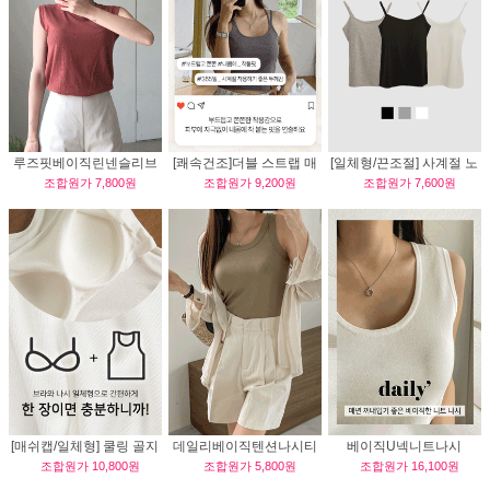
루즈핏베이직린넨슬리브
[쾌속건조]더블 스트랩 매
[일체형/끈조절] 사계절 노
조합원가
7,800원
조합원가
9,200원
조합원가
7,600원
리스
쉬 노브라 나시
브라 나시
[매쉬캡/일체형] 쿨링 골지
데일리베이직텐션나시티
베이직U넥니트나시
조합원가
10,800원
조합원가
5,800원
조합원가
16,100원
노브라 나시