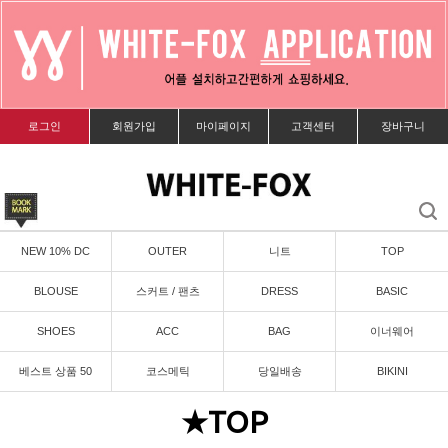
로그인
회원가입
마이페이지
고객센터
장바구니
NEW 10% DC
OUTER
니트
TOP
BLOUSE
스커트 / 팬츠
DRESS
BASIC
SHOES
ACC
BAG
이너웨어
베스트 상품 50
코스메틱
당일배송
BIKINI
★TOP