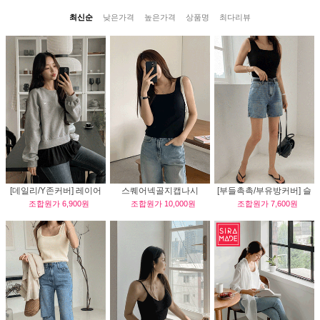
최신순
낮은가격
높은가격
상품명
최다리뷰
[데일리/Y존커버] 레이어
스퀘어넥골지캡나시
[부들촉촉/부유방커버] 슬
조합원가
6,900원
조합원가
10,000원
조합원가
7,600원
드 프릴 끈나시
림핏 나시티