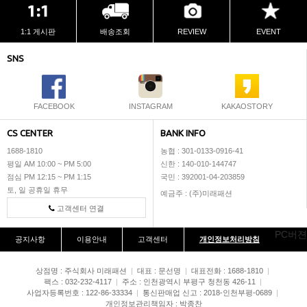
1:1 게시판
배송조회
REVIEW
EVENT
SNS
FACEBOOK
INSTAGRAM
KAKAOSTORY
CS CENTER
BANK INFO
1688-1810
농협 : 301-0133-0916-41
평일 AM 10:00 ~ PM 5:00
신한 : 140-010-144747
점심 PM 12:15 ~ PM 1:15
국민 : 392001-04-203859
토, 일 공휴일 휴무
예금주 : (주)미래패션
고객센터 연결
PC버젼
공지사항
이용안내
고객센터
개인정보처리방침
상점명 : 주식회사 미래패션
|
대표 :
문선명
|
대표전화 : 1688-1810
|
팩스 : 032-232-4117
|
주소 : 인천광역시 부평구 청천동 426-11
|
사업자등록번호 : 122-86-33334
|
통신판매업 신고 : 2018-인천부평-0689
|
개인정보관리책임자 : 박종찬