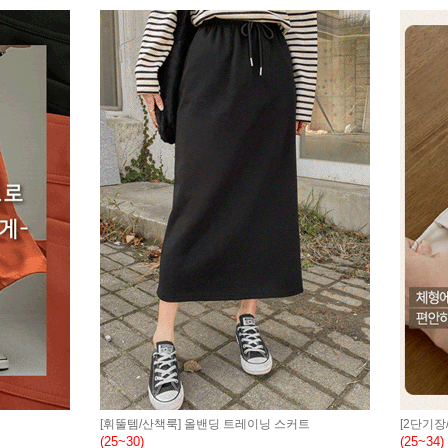
[휘뚤템/산책룩] 올밴딩 트레이닝 스커트
[2단기장
(25~30)
(25~34)