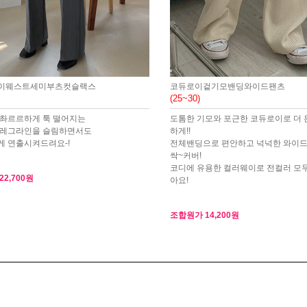
이웨스트세미부츠컷슬랙스
코듀로이겉기모밴딩와이드팬츠
(25~30)
 촤르르하게 툭 떨어지는
도톰한 기모와 포근한 코듀로이로 더 
 레그라인을 슬림하면서도
하게!!
 연출시켜드려요-!
전체밴딩으로 편안하고 넉넉한 와이드
싹~커버!
코디에 유용한 컬러웨이로 전컬러 모두
22,700원
아요!
조합원가
14,200원