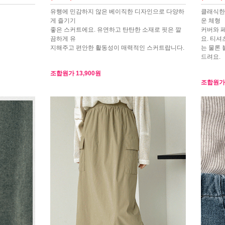
유행에 민감하지 않은 베이직한 디자인으로 다양하
클래식한
게 즐기기
운 체형
좋은 스커트에요. 유연하고 탄탄한 소재로 핏은 깔
커버와 
끔하게 유
요. 티셔
지해주고 편안한 활동성이 매력적인 스커트랍니다.
는 물론
드려요.
조합원가
13,900원
조합원