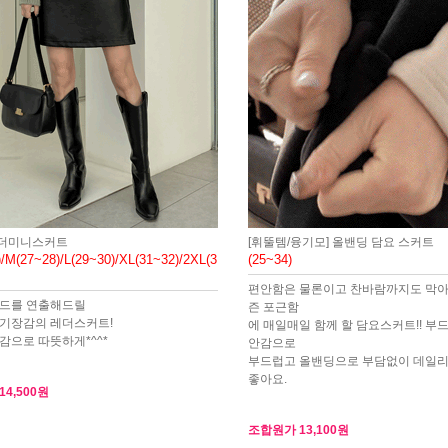
더미니스커트
[휘뚤템/융기모] 올밴딩 담요 스커트
/M(27~28)/L(29~30)/XL(31~32)/2XL(3
(25~34)
편안함은 물론이고 찬바람까지도 막
무드를 연출해드릴
즌 포근함
기장감의 레더스커트!
에 매일매일 함께 할 담요스커트!! 부
감으로 따뜻하게*^^*
안감으로
부드럽고 올밴딩으로 부담없이 데일
좋아요.
14,500원
조합원가
13,100원