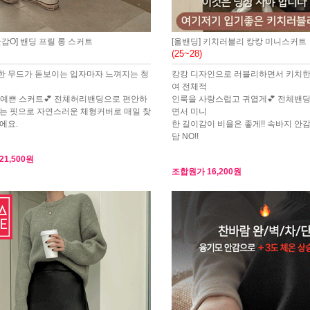
안감O] 밴딩 프릴 롱 스커트
[올밴딩] 키치러블리 캉캉 미니스커트
(25~28)
 무드가 돋보이는 입자마자 느껴지는 청
캉캉 디자인으로 러블리하면서 키치한
여 전체적
너무 예쁜 스커트💕 전체허리밴딩으로 편안하
인룩을 사랑스럽고 귀엽게💕 전체밴
는 핏으로 자연스러운 체형커버로 매일 찾
면서 미니
에요.
한 길이감이 비율은 좋게!! 속바지 안
담 NO!!
21,500원
조합원가
16,200원