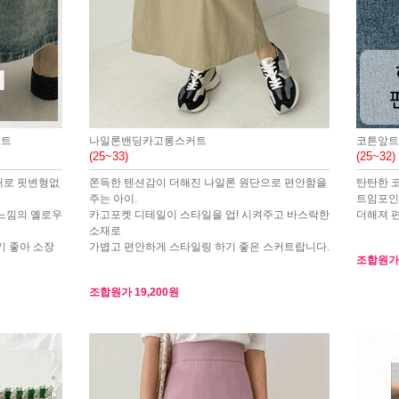
커트
나일론밴딩카고롱스커트
코튼앞트
(25~33)
(25~32)
재로 핏변형없
쫀득한 텐션감이 더해진 나일론 원단으로 편안함을
탄탄한 
주는 아이.
트임포인
느낌의 옐로우
카고포켓 디테일이 스타일을 업! 시켜주고 바스락한
더해져 
소재로
기 좋아 소장
가볍고 편안하게 스타일링 하기 좋은 스커트랍니다.
조합원
조합원가
19,200원