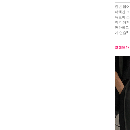
한번 입어
더해진 코
듀로이 스
이 더해져
편안하고
게 연출!!
조합원가