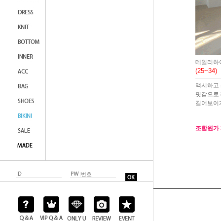
데일리하
(25~34)
맥시하고
핏감으로
길어보이게
조합원가