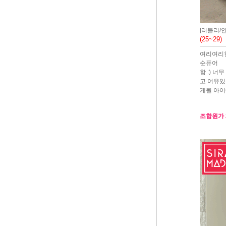
[러블리/
(25~29)
여리여리한
순퓨어
함 :) 
고 여유있
게될 아이
조합원가