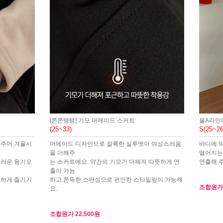
[쫀쫀탱탱] 기모 머메이드 스커트
울A라인
(25~33)
S(25~26
아주어 겨울시
머메이드 디자인으로 잘록한 실루엣이 여성스러움
바디에 
을 더해주
떨어지는
드러운 융기모
는 스커트에요. 약간의 기모가 더해져 따뜻하게 연
연출해 주
출이 가능
리하게 즐기기
하고 쫀득한 스판성으로 편안한 스타일링이 가능해
조합원
요.
조합원가
22,500원