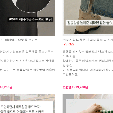
정핏] 머메이드 슬릿 롱 스커트
[빈티지워싱/힙무드] 맥시 롱 데님 스
(25~32)
라인감이 여성스러운 실루엣을 돋보여주는
유행을 타지않는 컬러감과 난스판 소
이 매시즌
. 유연하면서 탄탄한 소재감으로 편안하
함께하기 좋은 데님스커트! 빈티지한 
빛 워싱
는 라인으로 볼륨감 있는 실루엣이 연출된
이 실물깡패 랍니다. 데일리하기 즐기
추천드려요
16,200원
조합원가
19,200원