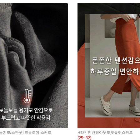
/융기모/스판굿] 코듀로이 스커트
H라인인밴딩아웃포켓슬릿스커트
(25~32)