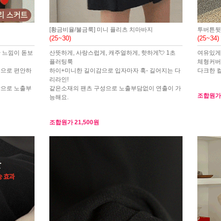
[황금비율/불금룩] 미니 플리츠 치마바지
투버튼뒷
(25~30)
(25~34)
 느낌이 돋보
산뜻하게, 사랑스럽게, 캐주얼하게, 핫하게💘 1초
여유있게
플러팅룩
체형커버
딩으로 편안하
하이+미니한 길이감으로 입자마자 훅- 길어지는 다
다크한 
리라인!
감으로 노출부
같은소재의 팬츠 구성으로 노출부담없이 연출이 가
조합원
능해요.
조합원가
21,500원