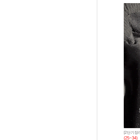
[2단기장
(25~34)