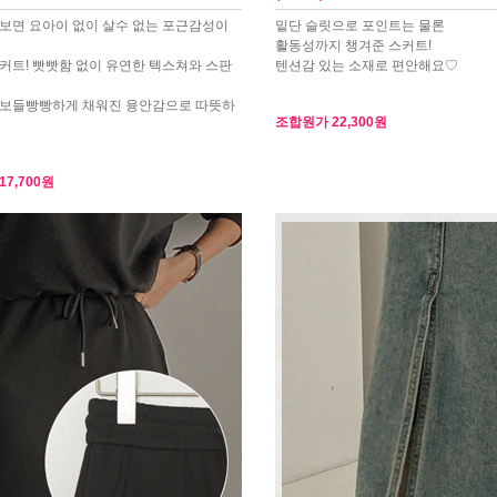
보면 요아이 없이 살수 없는 포근감성이
밑단 슬릿으로 포인트는 물론
활동성까지 챙겨준 스커트!
커트! 빳빳함 없이 유연한 텍스쳐와 스판
텐션감 있는 소재로 편안해요♡
 보들빵빵하게 채워진 융안감으로 따뜻하
조합원가
22,300원
17,700원