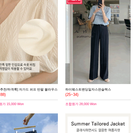
좁추천/하객룩] 자가드 퍼프 반팔 블라우스
하이웨스트밴딩일자스판슬랙스
~88)
(25~34)
원가
15,000 Won
조합원가
28,000 Won