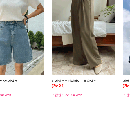
트5부데님팬츠
하이웨스트핀턱와이드롱슬랙스
에어
(25~34)
(25
000 Won
조합원가
22,300 Won
조합