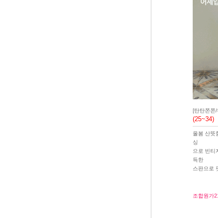
[탄탄쫀쫀
(25~34)
올봄 산뜻
싱
으로 빈티
득한
스판으로 
조합원가
2