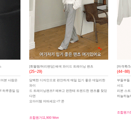
스
[휘뚤템/허리밴딩] 배색 와이드 트레이닝 팬츠
[하객룩/
(25~29)
(44~88)
입어본 사람은
담백한 디자인으로 편안하게 매일 입기 좋은 데일리한
부들부들 
와이
서도
! 하루종일 입
드 트레이닝팬츠!! 예쁘고 편한테 트렌드한 팬츠를 찾았
리본 스트
다면
하늘하늘
요아이템 어떠세요~!? 쫀
조합원가
조합원가
11,900 Won