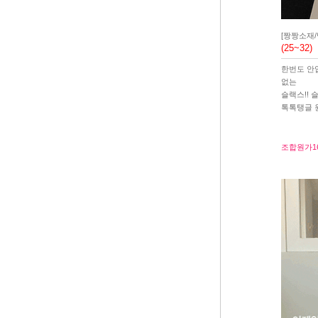
[짱짱소재
(25~32)
한번도 안
없는
슬랙스!! 
톡톡탱글 
조합원가
1