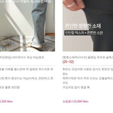
/히든밴딩] 세미와이드 워싱 데님팬츠
[짱짱소재/빅사이즈] 올밴딩 부츠컷 슬랙
(25~32)
함을 더해줄 봄시즌에 딱 알맞은 부드러운 워
한번도 안입어본 사람은 있어도 한번만 
없는
지한 톤이 돋보이는 데님이에요. 탄탄하고 쫀
매력가득한 적극 추천 드리는 요물슬랙스!
어도
핏은 물론 편안함
구김걱정 없이 탱글 톡
1,500 Won
조합원가
16,900 Won