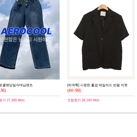
로쿨밴딩일자데님팬츠
[하객룩] 시원한 홑겹 테일러드 반팔 자켓
~36)
(44~99)
원가
27,300 Won
조합원가
26,100 Won