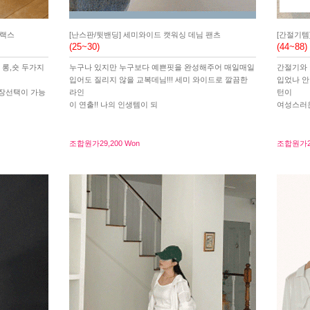
슬랙스
[난스판/뒷밴딩] 세미와이드 캣워싱 데님 팬츠
[간절기템
(25~30)
(44~88)
 롱,숏 두가지
누구나 있지만 누구보다 예쁜핏을 완성해주어 매일매일
간절기와 
입어도 질리지 않을 교복데님!!! 세미 와이드로 깔끔한
입었나 안
기장선택이 가능
라인
턴이
이 연출!! 나의 인생템이 되
여성스러
조합원가
29,200 Won
조합원가