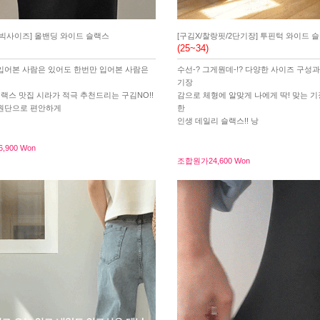
/빅사이즈] 올밴딩 와이드 슬랙스
[구김X/찰랑핏/2단기장] 투핀턱 와이드 
(25~34)
입어본 사람은 있어도 한번만 입어본 사람은
수선-? 그게뭔데-!? 다양한 사이즈 구성과
기장
슬랙스 맛집 시라가 적극 추천드리는 구김NO!!
감으로 체형에 알맞게 나에게 딱! 맞는 
원단으로 편안하게
한
인생 데일리 슬랙스!! 낭
6,900 Won
조합원가
24,600 Won