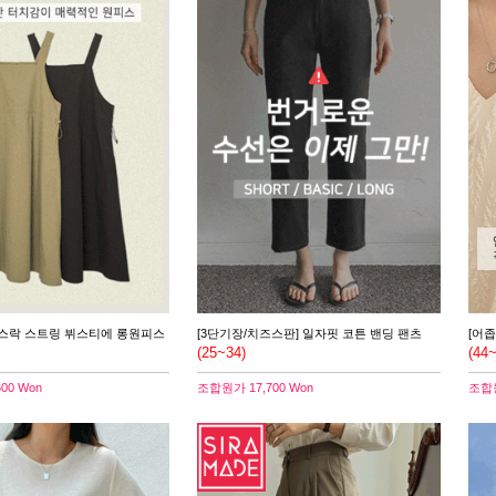
바스락 스트링 뷔스티에 롱원피스
[3단기장/치즈스판] 일자핏 코튼 밴딩 팬츠
[어
(25~34)
(44
600 Won
조합원가
17,700 Won
조합