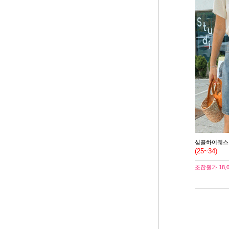
심플하이웨스
(25~34)
조합원가
18,