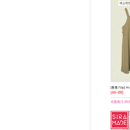
[통통가능] 
(44~88)
조합원가
24,