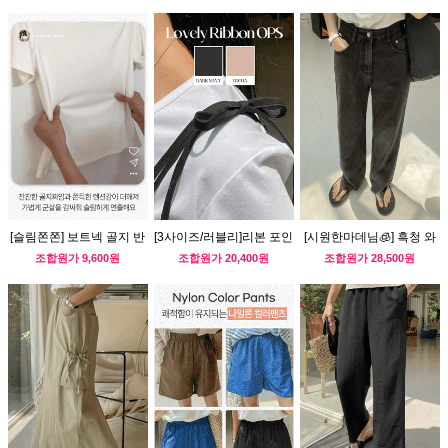
[슬림쫀쫀] 보트넥 골지 반
[3사이즈/러블리]리본 포인
[시원한마데님🧊] 흑청 와
팔티
트 뷔스티에 원피스
이드 데님 팬츠
조합원가
9,600원
조합원가
20,400원
조합원가
28,500원