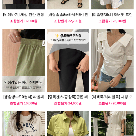
[뷔페바지] 세상 편안 밴딩
[바람솔솔🌬/하체커버] 핀
[휘뚤템/SET] 오버핏 프린
슬랙스
턱 린넨 슬랙스
팅 트레이닝 세트
조합원가
16,900원
조합원가
22,700원
조합원가
23,100원
[생활방수/10컬러] 라벨패
[중독팬츠/공항룩]쫀쫀 레
[하객룩/허리잘록] 셔링 오
치 나일론 반바지
깅스 부츠컷슬랙스
픈카라넥 블라우스
조합원가
10,800원
조합원가
24,600원
조합원가
20,000원