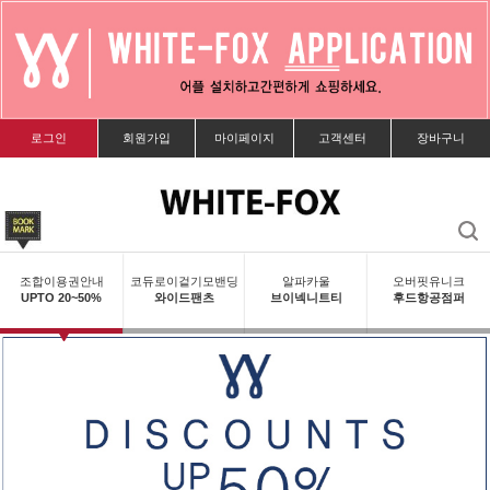
로그인
회원가입
마이페이지
고객센터
장바구니
조합이용권안내
코듀로이겉기모밴딩
알파카울
오버핏유니크
UPTO 20~50%
와이드팬츠
브이넥니트티
후드항공점퍼