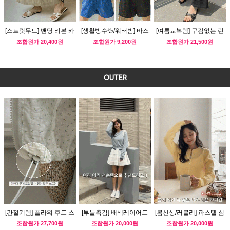
[스트릿무드] 밴딩 리본 카
[생활방수💦/워터밤] 바스
[여름교복템] 구김없는 린
고 스커트
락 컬러 숏팬츠
넨 밴딩 팬츠
조합원가
20,400원
조합원가
9,200원
조합원가
21,500원
OUTER
[간절기템] 플라워 후드 스
[부들촉감] 배색레이어드
[봄신상/러블리] 파스텔 심
트링 바람막이
심플 가디건
플 가디건
조합원가
27,700원
조합원가
20,000원
조합원가
20,000원