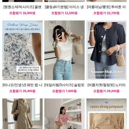
[짱짱소재/빅사이즈] 올밴
[쿨링🧊/기본템] 아이스 냉
[여름데님/롱핏] 투버튼 아
딩 와이드 슬랙스
감 반팔티 (브이넥ver)
웃포켓 데님 팬츠
조합원가
16,900원
조합원가
11,500원
조합원가
22,700원
[떠나요/인생샷] 패턴 랩 나
[데일리템/3사이즈] 슬림핏
[여름자켓/찰랑핏] 노카라
시 원피스
쫀쫀 라운드티
아웃포켓 반팔자켓
조합원가
25,400원
조합원가
7,600원
조합원가
29,200원