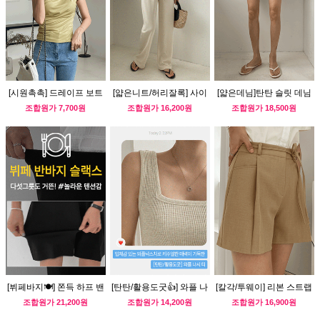
[시원촉촉] 드레이프 보트
[얇은니트/허리잘록] 사이
[얇은데님]탄탄 슬릿 데님
넥 나시티
드 셔링 민소매 니트
반바지
조합원가
7,700원
조합원가
16,200원
조합원가
18,500원
[뷔페바지🍽] 쫀득 하프 밴
[탄탄/활용도굿👍] 와플 나
[칼각/투웨이] 리본 스트랩
딩 슬랙스
시 티
숏 팬츠
조합원가
21,200원
조합원가
14,200원
조합원가
16,900원