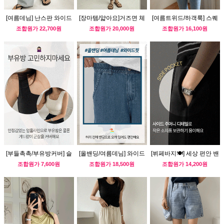
[여름데님] 난스판 와이드
[장마템/얇아요]거즈면 체
[여름트위드/하객룩] 스퀘
데님팬츠
크 남방
어넥 블라우스
조합원가
22,700원
조합원가
20,000원
조합원가
16,100원
[부들촉촉/부유방커버] 슬
[올밴딩/여름데님] 와이드
[뷔페바지🍽] 세상 편안 밴
림핏 나시티
데님 팬츠
딩 반바지 슬랙스
조합원가
7,600원
조합원가
18,500원
조합원가
14,200원