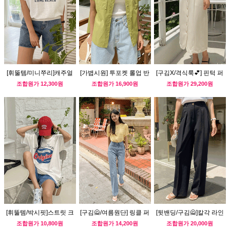
[휘뚤템/미니쭈리]캐주얼
[가볍시원] 투포켓 롤업 반
[구김X/격식룩💕] 핀턱 퍼
프린팅 반팔 맨투맨
팔셔츠
프 단아 원피스
조합원가
12,300원
조합원가
16,900원
조합원가
29,200원
[휘뚤템/박시핏]스트릿 크
[구김🙅/여름원단] 링클 퍼
[뒷밴딩/구김🙅]칼각 라인
랙나염 반팔티
프 블라우스
와이드슬랙스
조합원가
10,800원
조합원가
14,200원
조합원가
20,000원