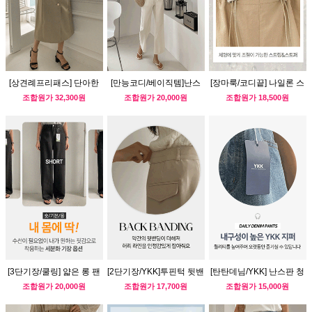
[상견례프리패스] 단아한
[만능코디/베이직템]난스
[장마룩/코디끝] 나일론 스
숄카라 원피스
판 일자핏 코튼팬츠
트링 점프수트
조합원가
32,300원
조합원가
20,000원
조합원가
18,500원
[3단기장/쿨링] 얇은 롱 팬
[2단기장/YKK]투핀턱 뒷밴
[탄탄데님/YKK] 난스판 청
츠
딩 하프슬랙스
반바지
조합원가
20,000원
조합원가
17,700원
조합원가
15,000원