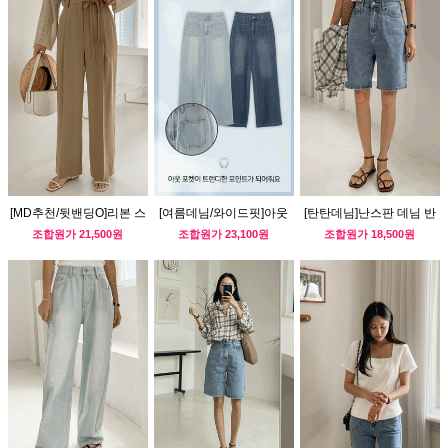
[MD추천/뒷밴딩O]리본 스
[여름데님/와이드핏]아웃
[탄탄데님]난스판 데님 반
트랩 슬랙스(썸머ver)
포켓 데님팬츠
바지
조합원가
21,500원
조합원가
23,100원
조합원가
18,500원