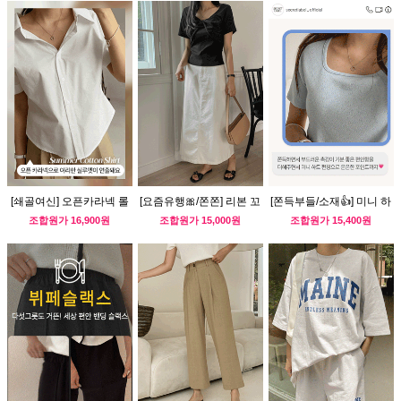
[쇄골여신] 오픈카라넥 롤
[요즘유행🎀/쫀쫀] 리본 꼬
[쫀득부들/소재👍] 미니 하
업 셔츠
임 골지티
트 펀칭 티
조합원가
16,900원
조합원가
15,000원
조합원가
15,400원