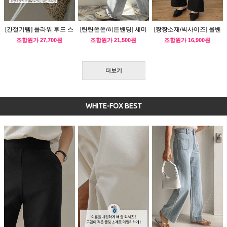
[간절기템] 플라워 후드 스
[탄탄쫀쫀/히든밴딩] 세미
[짱짱소재/빅사이즈] 올밴
트링 바람막이
와이드 워싱 데님팬츠
딩 부츠컷 슬랙스
조합원가
27,700원
조합원가
21,500원
조합원가
16,900원
더보기
WHITE-FOX BEST