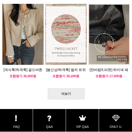
[격식룩/하객룩] 골드버튼
[봄신상/하객룩] 컬러 트위
[찬바람X,따뜻] 하이넥 패
세미크롭 자켓
드 자켓
딩조끼
조합원가
30,000원
조합원가
36,200원
조합원가
17,500원
더보기
FAQ
Q&A
VIP Q&A
ONLY U