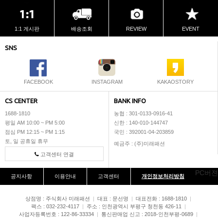
1:1 게시판
배송조회
REVIEW
EVENT
SNS
FACEBOOK
INSTAGRAM
KAKAOSTORY
CS CENTER
BANK INFO
1688-1810
농협 : 301-0133-0916-41
평일 AM 10:00 ~ PM 5:00
신한 : 140-010-144747
점심 PM 12:15 ~ PM 1:15
국민 : 392001-04-203859
토, 일 공휴일 휴무
예금주 : (주)미래패션
고객센터 연결
PC버젼
공지사항
이용안내
고객센터
개인정보처리방침
상점명 : 주식회사 미래패션
|
대표 :
문선명
|
대표전화 : 1688-1810
|
팩스 : 032-232-4117
|
주소 : 인천광역시 부평구 청천동 426-11
|
사업자등록번호 : 122-86-33334
|
통신판매업 신고 : 2018-인천부평-0689
|