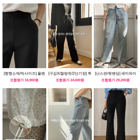
[짱짱소재/빅사이즈] 올밴
[구김X/찰랑핏/2단기장] 투
[난스판/뒷밴딩] 세미와이
딩 와이드 슬랙스
핀턱 와이드 슬랙스
드 캣워싱 데님 팬츠
조합원가
16,900원
조합원가
24,600원
조합원가
29,200원