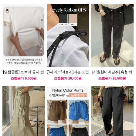
[슬림쫀쫀] 보트넥 골지 반
[3사이즈/러블리]리본 포인
[시원한마데님🧊] 흑청 와
팔티
트 뷔스티에 원피스
이드 데님 팬츠
조합원가
9,600원
조합원가
20,400원
조합원가
28,500원