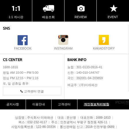
1:1 게시판
배송조회
REVIEW
EVENT
SNS
FACEBOOK
INSTAGRAM
KAKAOSTORY
CS CENTER
BANK INFO
1688-1810
농협 : 301-0133-0916-41
평일 AM 10:00 ~ PM 5:00
신한 : 140-010-144747
점심 PM 12:15 ~ PM 1:15
국민 : 392001-04-203859
토, 일 공휴일 휴무
예금주 : (주)미래패션
고객센터 연결
PC버젼
공지사항
이용안내
고객센터
개인정보처리방침
상점명 : 주식회사 미래패션
|
대표 :
문선명
|
대표전화 : 1688-1810
|
팩스 : 032-232-4117
|
주소 : 인천광역시 부평구 청천동 426-11
|
사업자등록번호 : 122-86-33334
|
통신판매업 신고 : 2018-인천부평-0689
|