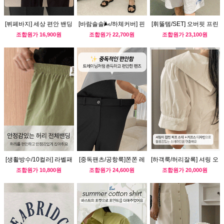
[뷔페바지] 세상 편안 밴딩
[바람솔솔🌬/하체커버] 핀
[휘뚤템/SET] 오버핏 프린
슬랙스
턱 린넨 슬랙스
팅 트레이닝 세트
조합원가
16,900원
조합원가
22,700원
조합원가
23,100원
[생활방수/10컬러] 라벨패
[중독팬츠/공항룩]쫀쫀 레
[하객룩/허리잘록] 셔링 오
치 나일론 반바지
깅스 부츠컷슬랙스
픈카라넥 블라우스
조합원가
10,800원
조합원가
24,600원
조합원가
20,000원