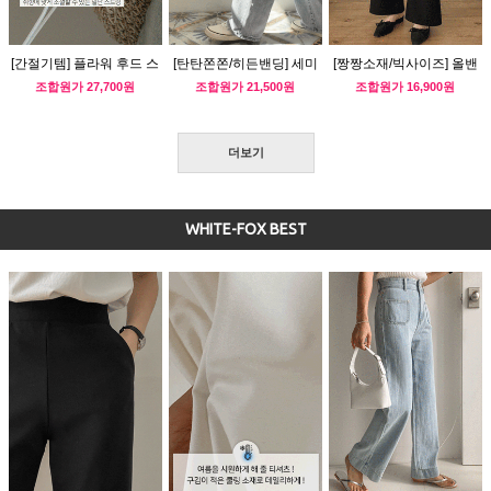
[간절기템] 플라워 후드 스
[탄탄쫀쫀/히든밴딩] 세미
[짱짱소재/빅사이즈] 올밴
트링 바람막이
와이드 워싱 데님팬츠
딩 부츠컷 슬랙스
조합원가
27,700원
조합원가
21,500원
조합원가
16,900원
더보기
WHITE-FOX BEST