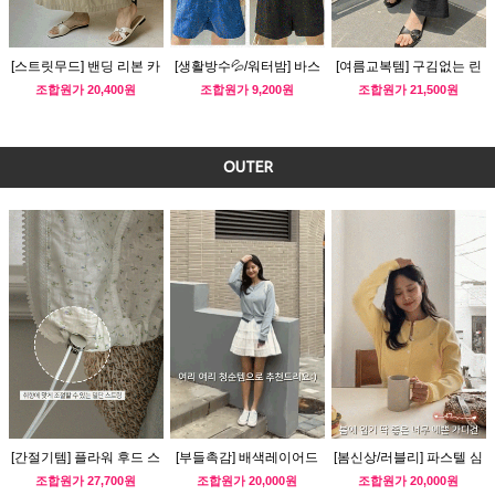
[스트릿무드] 밴딩 리본 카
[생활방수💦/워터밤] 바스
[여름교복템] 구김없는 린
고 스커트
락 컬러 숏팬츠
넨 밴딩 팬츠
조합원가
20,400원
조합원가
9,200원
조합원가
21,500원
OUTER
[간절기템] 플라워 후드 스
[부들촉감] 배색레이어드
[봄신상/러블리] 파스텔 심
트링 바람막이
심플 가디건
플 가디건
조합원가
27,700원
조합원가
20,000원
조합원가
20,000원