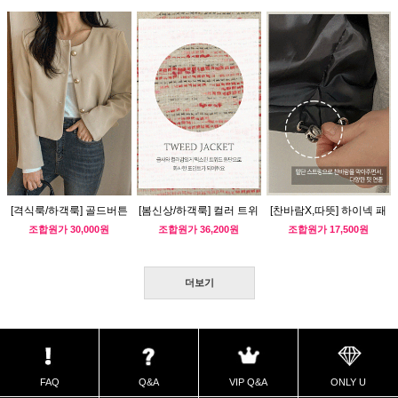
[격식룩/하객룩] 골드버튼
[봄신상/하객룩] 컬러 트위
[찬바람X,따뜻] 하이넥 패
세미크롭 자켓
드 자켓
딩조끼
조합원가
30,000원
조합원가
36,200원
조합원가
17,500원
더보기
FAQ
Q&A
VIP Q&A
ONLY U