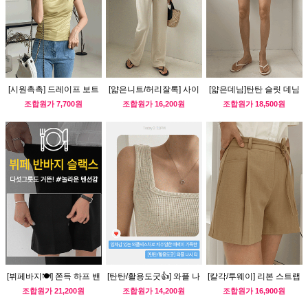
[시원촉촉] 드레이프 보트
[얇은니트/허리잘록] 사이
[얇은데님]탄탄 슬릿 데님
넥 나시티
드 셔링 민소매 니트
반바지
조합원가
7,700원
조합원가
16,200원
조합원가
18,500원
[뷔페바지🍽] 쫀득 하프 밴
[탄탄/활용도굿👍] 와플 나
[칼각/투웨이] 리본 스트랩
딩 슬랙스
시 티
숏 팬츠
조합원가
21,200원
조합원가
14,200원
조합원가
16,900원