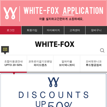
로그인
회원가입
마이페이지
고객센터
장바구니
조합이용권안내
코듀로이겉기모밴딩
알파카울
오버핏유니크
UPTO 20~50%
와이드팬츠
브이넥니트티
후드항공점퍼