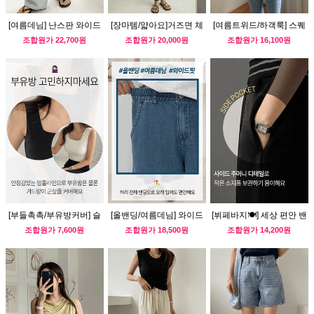
[여름데님] 난스판 와이드
[장마템/얇아요]거즈면 체
[여름트위드/하객룩] 스퀘
데님팬츠
크 남방
어넥 블라우스
조합원가
22,700원
조합원가
20,000원
조합원가
16,100원
[부들촉촉/부유방커버] 슬
[올밴딩/여름데님] 와이드
[뷔페바지🍽] 세상 편안 밴
림핏 나시티
데님 팬츠
딩 반바지 슬랙스
조합원가
7,600원
조합원가
18,500원
조합원가
14,200원