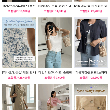
[짱짱소재/빅사이즈] 올밴
[쿨링🧊/기본템] 아이스 냉
[여름데님/롱핏] 투버튼 아
딩 와이드 슬랙스
감 반팔티 (브이넥ver)
웃포켓 데님 팬츠
조합원가
16,900원
조합원가
11,500원
조합원가
22,700원
[떠나요/인생샷] 패턴 랩 나
[데일리템/3사이즈] 슬림핏
[여름자켓/찰랑핏] 노카라
시 원피스
쫀쫀 라운드티
아웃포켓 반팔자켓
조합원가
25,400원
조합원가
7,600원
조합원가
29,200원