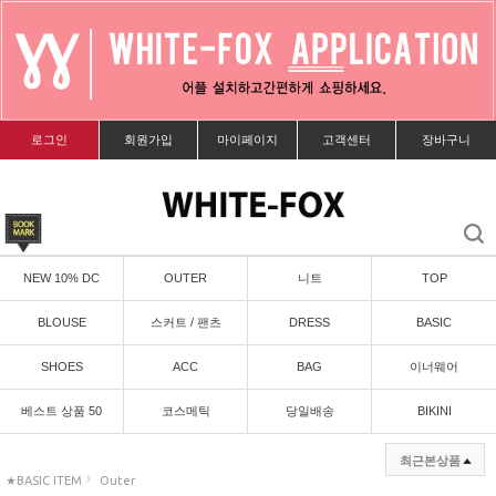
로그인
회원가입
마이페이지
고객센터
장바구니
NEW 10% DC
OUTER
니트
TOP
BLOUSE
스커트 / 팬츠
DRESS
BASIC
SHOES
ACC
BAG
이너웨어
베스트 상품 50
코스메틱
당일배송
BIKINI
최근본상품
★BASIC ITEM
Outer