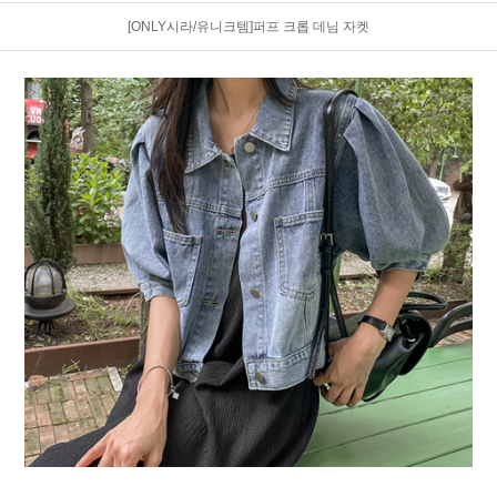
[ONLY시라/유니크템]퍼프 크롭 데님 자켓