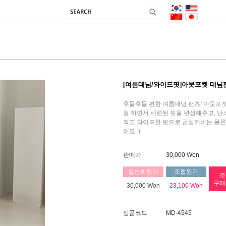
[여름데님/와이드핏]아웃포켓 데님
후들후들 편한 여름데님 팬츠! 아웃포
얼 하면서 세련된 핏을 완성해주고, 
적고 와이드한 핏으로 군살커버는 물론
해요 :)
판매가
30,000 Won
일반회원가
조합원가
조
구매
30,000 Won
23,100 Won
상품코드
MD-4545