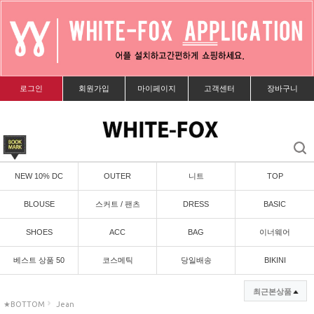
로그인
회원가입
마이페이지
고객센터
장바구니
NEW 10% DC
OUTER
니트
TOP
BLOUSE
스커트 / 팬츠
DRESS
BASIC
SHOES
ACC
BAG
이너웨어
베스트 상품 50
코스메틱
당일배송
BIKINI
최근본상품
★BOTTOM
Jean