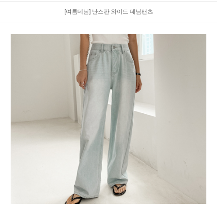
[여름데님] 난스판 와이드 데님팬츠