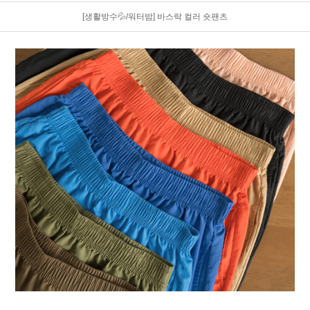
[생활방수💦/워터밤] 바스락 컬러 숏팬츠