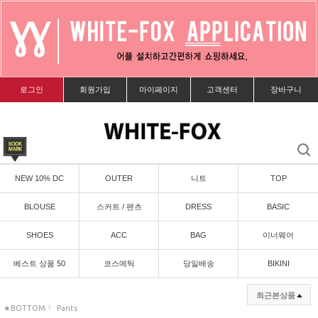
로그인
회원가입
마이페이지
고객센터
장바구니
NEW 10% DC
OUTER
니트
TOP
BLOUSE
스커트 / 팬츠
DRESS
BASIC
SHOES
ACC
BAG
이너웨어
베스트 상품 50
코스메틱
당일배송
BIKINI
최근본상품
★BOTTOM
Pants