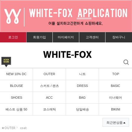
로그인
회원가입
마이페이지
고객센터
장바구니
NEW 10% DC
OUTER
니트
TOP
BLOUSE
스커트 / 팬츠
DRESS
BASIC
SHOES
ACC
BAG
이너웨어
베스트 상품 50
코스메틱
당일배송
BIKINI
최근본상품
★
OUTER
coat